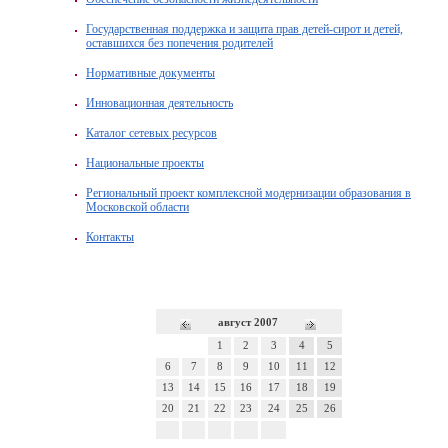
Государственная поддержка и защита прав детей-сирот и детей,
оставшихся без попечения родителей
Нормативные документы
Инновационная деятельность
Каталог сетевых ресурсов
Национальные проекты
Региональный проект комплексной модернизации образования в
Московской области
Контакты
август 2007
1
2
3
4
5
6
7
8
9
10
11
12
13
14
15
16
17
18
19
20
21
22
23
24
25
26