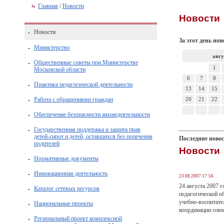
Главная
/
Новости
Новости
Новости
За этот день нов
Министерство
авгу
Общественные советы при Министерстве
1
Московской области
6
7
8
Практика педагогической деятельности
13
14
15
Работа с обращениями граждан
20
21
22
Обеспечение безопасности жизнедеятельности
Государственная поддержка и защита прав
детей-сирот и детей, оставшихся без попечения
Последние ново
родителей
Новости
Нормативные документы
Инновационная деятельность
23.08.2007 17:56
24 августа 2007 
Каталог сетевых ресурсов
педагогической о
учебно-воспитате
Национальные проекты
координации совм
Региональный проект комплексной