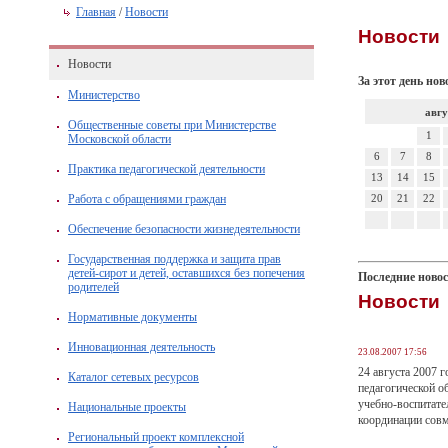
Главная
/
Новости
Новости
Новости
За этот день нов
Министерство
авгу
Общественные советы при Министерстве
1
Московской области
6
7
8
Практика педагогической деятельности
13
14
15
Работа с обращениями граждан
20
21
22
Обеспечение безопасности жизнедеятельности
Государственная поддержка и защита прав
детей-сирот и детей, оставшихся без попечения
Последние ново
родителей
Новости
Нормативные документы
Инновационная деятельность
23.08.2007 17:56
24 августа 2007 
Каталог сетевых ресурсов
педагогической о
учебно-воспитате
Национальные проекты
координации совм
Региональный проект комплексной