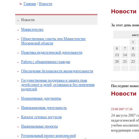
Главная
/
Новости
Новости
Новости
За этот день нов
Министерство
авгу
Общественные советы при Министерстве
1
Московской области
6
7
8
Практика педагогической деятельности
13
14
15
Работа с обращениями граждан
20
21
22
Обеспечение безопасности жизнедеятельности
Государственная поддержка и защита прав
детей-сирот и детей, оставшихся без попечения
Последние ново
родителей
Новости
Нормативные документы
Инновационная деятельность
23.08.2007 17:56
24 августа 2007 
Каталог сетевых ресурсов
педагогической о
учебно-воспитате
Национальные проекты
координации совм
Региональный проект комплексной