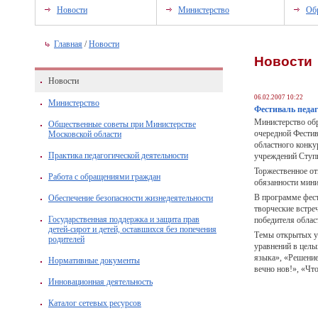
Новости
Министерство
Об
Главная
/
Новости
Новости
Новости
06.02.2007 10:22
Министерство
Фестиваль педаг
Министерство обр
Общественные советы при Министерстве
очередной Фестив
Московской области
областного конку
Практика педагогической деятельности
учреждений Ступи
Торжественное от
Работа с обращениями граждан
обязанности мини
В программе фест
Обеспечение безопасности жизнедеятельности
творческие встре
Государственная поддержка и защита прав
победителя обла
детей-сирот и детей, оставшихся без попечения
Темы открытых ур
родителей
уравнений в целы
языка», «Решение
Нормативные документы
вечно нов!», «Что
Инновационная деятельность
Каталог сетевых ресурсов