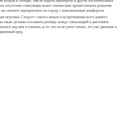
 не водили в зоопарк, они не видели аэропортов и других восхитительных
акое отсутствие стимуляции может значительно препятствовать развитию
к вы сможете передвигаться по городу с максимальным комфортом.
ие игрушки. Следует с самого начала и на протяжении всего раннего
ли также должны осознавать разницу между стимуляцией и давлением.
еяться над ним и унижать за то, что он не умеет читать, это уже давление и
правимый вред.