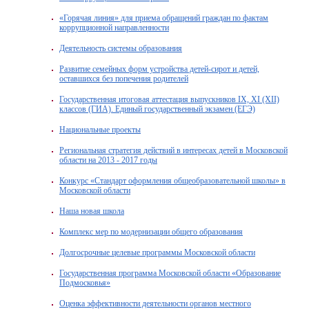
«Горячая линия» для приема обращений граждан по фактам
коррупционной направленности
Деятельность системы образования
Развитие семейных форм устройства детей-сирот и детей,
оставшихся без попечения родителей
Государственная итоговая аттестация выпускников IX, XI (XII)
классов (ГИА). Единый государственный экзамен (ЕГЭ)
Национальные проекты
Региональная стратегия действий в интересах детей в Московской
области на 2013 - 2017 годы
Конкурс «Стандарт оформления общеобразовательной школы» в
Московской области
Наша новая школа
Комплекс мер по модернизации общего образования
Долгосрочные целевые программы Московской области
Государственная программа Московской области «Образование
Подмосковья»
Оценка эффективности деятельности органов местного