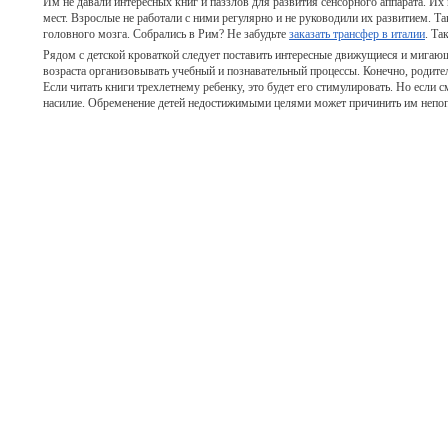
Им не давали интересных книг и паззлов для развития сенсорного аппарата. Их
мест. Взрослые не работали с ними регулярно и не руководили их развитием. Т
головного мозга. Собрались в Рим? Не забудьте
заказать трансфер в италии
. Та
Рядом с детской кроваткой следует поставить интересные движущиеся и мигающ
возраста организовывать учебный и познавательный процессы. Конечно, родите
Если читать книги трехлетнему ребенку, это будет его стимулировать. Но если см
насилие. Обременение детей недостижимыми целями может причинить им непо